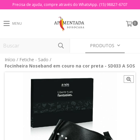
Precisa de ajuda, compre através do WhatsApp. (15) 98827-6707
0
MENU
PRODUTOS
Início
/
Fetiche - Sado
/
Focinheira Noseband em couro na cor preta - SD033 A SOS