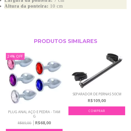
Largura da ponteira:
7 cm
Altura da ponteira:
10 cm
PRODUTOS SIMILARES
24
%
OFF
SEPARADOR DE PERNAS 50CM
R$109,00
PLUG ANAL AÇO E PEDRA - TAM
G
R$68,00
R$89,00