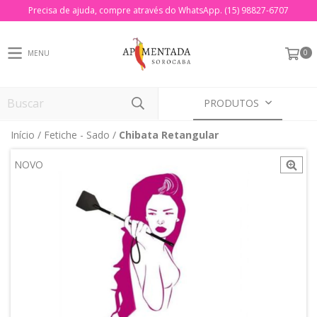
Precisa de ajuda, compre através do WhatsApp. (15) 98827-6707
0
MENU
PRODUTOS
Início
/
Fetiche - Sado
/
Chibata Retangular
NOVO